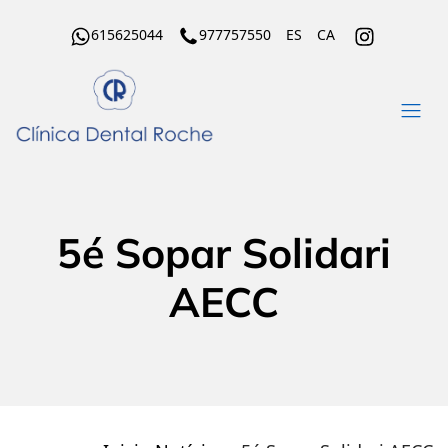
615625044
977757550
ES
CA
5é Sopar Solidari
AECC