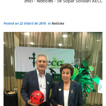
Inici
-
Notícies
-
5é Sopar Solidari AECC
Posted on 22 d'abril de 2018
in
Notícies