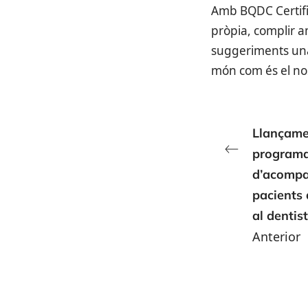
Amb BQDC Certifie
pròpia, complir a
suggeriments una 
món com és el nos
Llançame
program
d’acomp
pacients
al dentis
Anterior