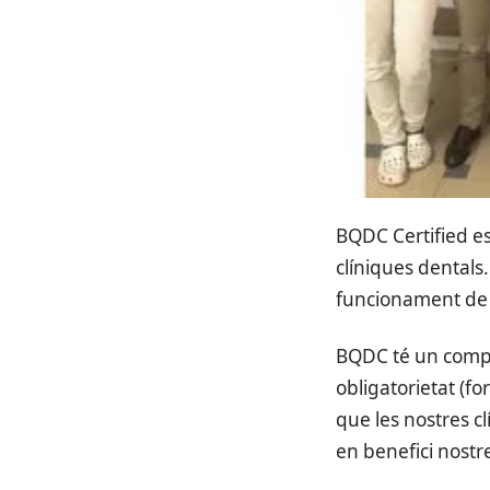
BQDC Certified es
clíniques dentals.
funcionament de le
BQDC té un compro
obligatorietat (f
que les nostres c
en benefici nostr