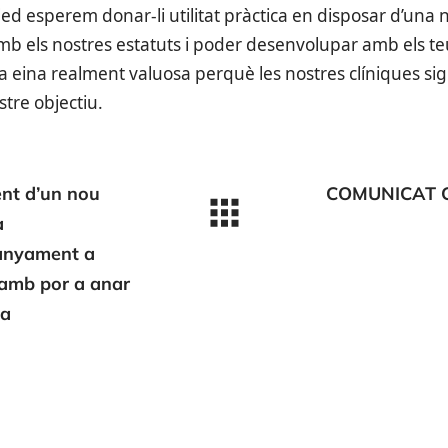
d esperem donar-li utilitat pràctica en disposar d’una 
mb els nostres estatuts i poder desenvolupar amb els te
eina realment valuosa perquè les nostres clíniques sigui
tre objectiu.
nt d’un nou
COMUNICAT 
a
anyament a
 amb por a anar
ta