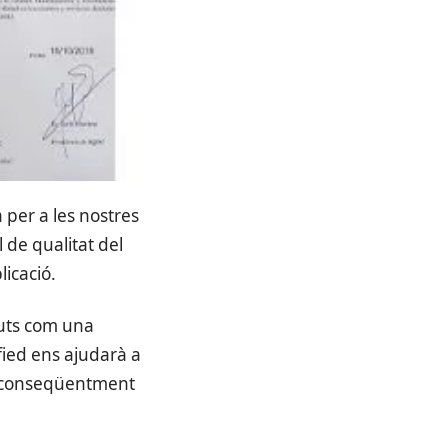
 per a les nostres
l de qualitat del
licació.
tuts com una
fied ens ajudarà a
 i conseqüentment