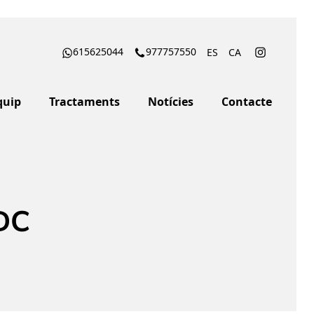
615625044
977757550
ES
CA
quip
Tractaments
Notícies
Contacte
QDC