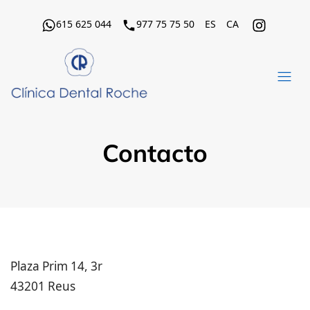
615 625 044
977 75 75 50
ES
CA
Contacto
Plaza Prim 14, 3r
43201 Reus