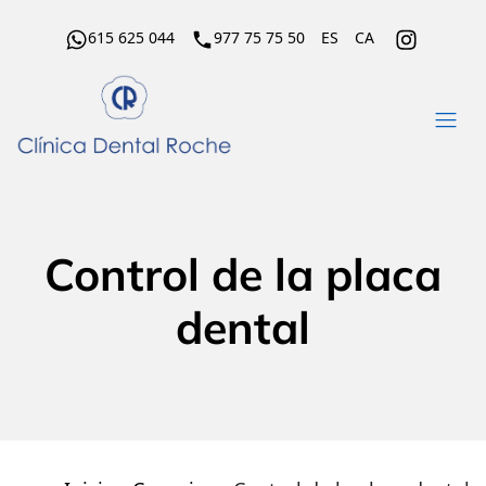
615 625 044
977 75 75 50
ES
CA
Control de la placa
dental