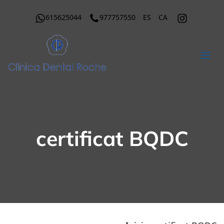
615625044
977757550
ES
CA
certificat BQDC