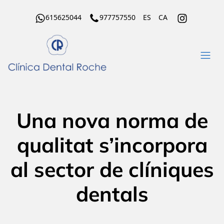
615625044
977757550
ES
CA
Una nova norma de
qualitat s’incorpora
al sector de clíniques
dentals